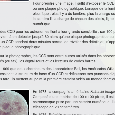
Pour prendre une image, il suffit d’exposer le CCD 
ou une plaque photographique. Lorsque de la lumièr
électrique : plus il y a de lumière, plus la charge 
la caméra lit la charge de chacun des pixels, ligne
numérique.
t des CCD pour les astronomes tient à leur grande sensibilité : sur 100
ient à en détecter jusqu’à 80 alors qu’une plaque photographique ou u
un CCD pendant deux minutes permet de révéler des détails qui n’appa
e plaque photographique.
ur la photographie, les CCD sont entre autres utilisés dans les photoc
lés (ou fax), les digitaliseurs et les lecteurs de codes barres.
 1969 que deux chercheurs des Laboratoires Bell, les Américains Will
essinent la structure de base d’un CCD et définissent ses principes d’
s tard, ils mettent au point la première caméra vidéo au monde fonct
En 1973, la compagnie américaine
Fairchild Imagi
Composé d’une matrice de 100 x 100 pixels, il est 
astronomique prise par une caméra numérique. Il 
télescope de 20 centimètres.
En 1976,
Fairchild Imaging
met en vente la premiè