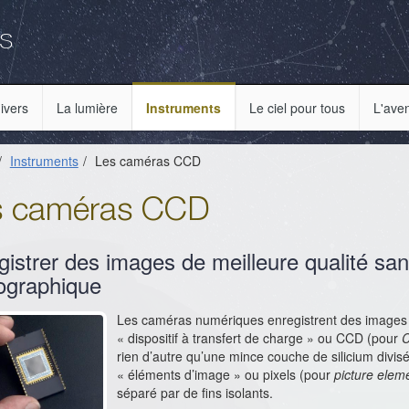
es
ivers
La lumière
Instruments
Le ciel pour tous
L'ave
Instruments
Les caméras CCD
s caméras CCD
gistrer des images de meilleure qualité san
ographique
Les caméras numériques enregistrent des images à
« dispositif à transfert de charge » ou CCD (pour
C
rien d’autre qu’une mince couche de silicium divis
« éléments d’image » ou pixels (pour
picture elem
séparé par de fins isolants.