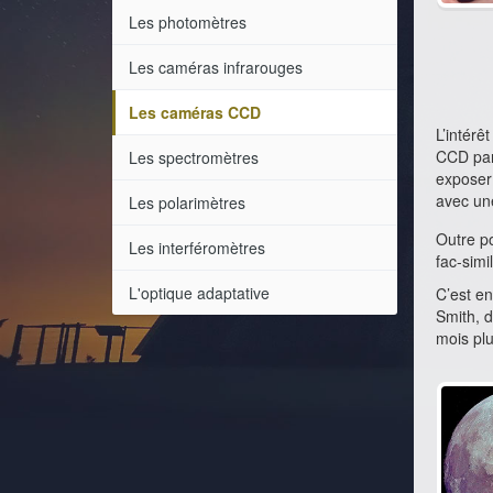
Les photomètres
Les caméras infrarouges
Les caméras CCD
L’intérê
CCD parv
Les spectromètres
exposer 
avec un
Les polarimètres
Outre po
Les interféromètres
fac-simi
L'optique adaptative
C’est en
Smith, d
mois plu