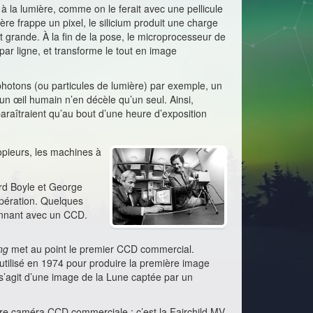
à la lumière, comme on le ferait avec une pellicule
e frappe un pixel, le silicium produit une charge
est grande. À la fin de la pose, le microprocesseur de
 par ligne, et transforme le tout en image
 photons (ou particules de lumière) par exemple, un
n œil humain n’en décèle qu’un seul. Ainsi,
raîtraient qu’au bout d’une heure d’exposition
opieurs, les machines à
ard Boyle et George
opération. Quelques
ionnant avec un CCD.
ng
met au point le premier CCD commercial.
utilisé en 1974 pour produire la première image
s’agit d’une image de la Lune captée par un
re caméra CCD commerciale : c’est la Fairchild MV-