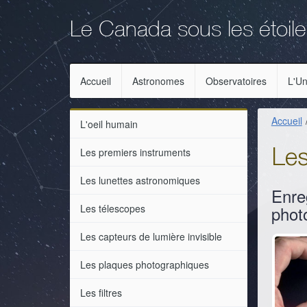
Aller
Aller
au
au
Le Canada sous les étoil
menu
contenu
principal
principal
Accueil
Astronomes
Observatoires
L'Un
Accueil
L'oeil humain
Les premiers instruments
Le
Les lunettes astronomiques
Enre
Les télescopes
phot
Les capteurs de lumière invisible
Les plaques photographiques
Les filtres