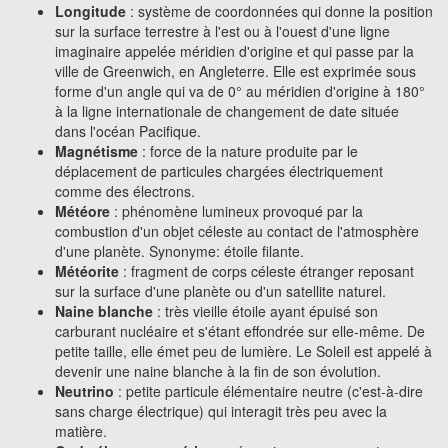
Longitude
: système de coordonnées qui donne la position
sur la surface terrestre à l'est ou à l'ouest d'une ligne
imaginaire appelée méridien d'origine et qui passe par la
ville de Greenwich, en Angleterre. Elle est exprimée sous
forme d'un angle qui va de 0° au méridien d'origine à 180°
à la ligne internationale de changement de date située
dans l'océan Pacifique.
Magnétisme
: force de la nature produite par le
déplacement de particules chargées électriquement
comme des électrons.
Météore
: phénomène lumineux provoqué par la
combustion d'un objet céleste au contact de l'atmosphère
d'une planète. Synonyme: étoile filante.
Météorite
: fragment de corps céleste étranger reposant
sur la surface d'une planète ou d'un satellite naturel.
Naine blanche
: très vieille étoile ayant épuisé son
carburant nucléaire et s'étant effondrée sur elle-même. De
petite taille, elle émet peu de lumière. Le Soleil est appelé à
devenir une naine blanche à la fin de son évolution.
Neutrino
: petite particule élémentaire neutre (c'est-à-dire
sans charge électrique) qui interagit très peu avec la
matière.