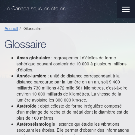
Aller
Aller
au
au
Le Canada sous les étoiles
Men
menu
contenu
princ
principal
principal
Accueil
Glossaire
Glossaire
Amas globulaire
: regroupement d'étoiles de forme
sphérique pouvant contenir de 10 000 à plusieurs millions
d'étoiles.
Année-lumière
: unité de distance correspondant à la
distance parcourue par la lumière en un an, soit 9 460
milliards 730 millions 472 mille 581 kilomètres, c'est-à-dire
environ 10 000 milliards de kilomètres. La vitesse de la
lumière avoisine les 300 000 km/sec.
Astéroïde
: objet céleste de forme irrégulière composé
d'un mélange de roche et de métal dont le diamètre est de
plus de 100 mètres.
Astéroséismologie
: science qui étudie les vibrations
secouant les étoiles. Elle permet d'obtenir des informations