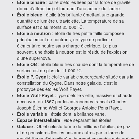
Étoile binaire
: paire d'étoiles liées par la force de gravité
(force d'attraction) et tournant l'une autour de l'autre.
Étoile bleue
: étoile très brillante émettant une grande
quantité de lumière ultraviolette. La température de sa
surface est d'au moins 25 000 °C.
Étoile à neutron
: étoile de très petite taille composée
principalement de neutrons, un type de particule
élémentaire neutre sans charge électrique. Le plus
souvent, une étoile à neutron est le résidu de l'explosion
d'une supernova.
Étoile OB
: étoile bleue très chaude dont la température de
surface est de plus de 11 000 °C.
Étoile P. Cygni
: étoile variable supergéante située dans la
constellation du Cygne. Dans notre galaxie, c'est le
prototype des étoiles Wolf-Rayet.
Étoile Wolf-Rayet
: type d'étoile vieille, massive et chaude
découvert en 1867 par les astronomes français Charles
Joseph Étienne Wolf et Georges Antoine Pons Rayet.
Étoile variable
: étoile dont la brillance varie.
Espace interstellaire
: vide séparant les étoiles.
Galaxie
: Objet céleste formé de millions d'étoiles, de gaz
et de poussières liés les uns aux autres par la force de
gravité (force d'attraction) et tournant ensemble autour d'un