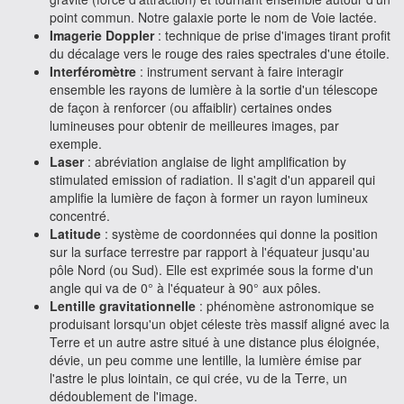
point commun. Notre galaxie porte le nom de Voie lactée.
Imagerie Doppler
: technique de prise d'images tirant profit
du décalage vers le rouge des raies spectrales d'une étoile.
Interféromètre
: instrument servant à faire interagir
ensemble les rayons de lumière à la sortie d'un télescope
de façon à renforcer (ou affaiblir) certaines ondes
lumineuses pour obtenir de meilleures images, par
exemple.
Laser
: abréviation anglaise de light amplification by
stimulated emission of radiation. Il s'agit d'un appareil qui
amplifie la lumière de façon à former un rayon lumineux
concentré.
Latitude
: système de coordonnées qui donne la position
sur la surface terrestre par rapport à l'équateur jusqu'au
pôle Nord (ou Sud). Elle est exprimée sous la forme d'un
angle qui va de 0° à l'équateur à 90° aux pôles.
Lentille gravitationnelle
: phénomène astronomique se
produisant lorsqu'un objet céleste très massif aligné avec la
Terre et un autre astre situé à une distance plus éloignée,
dévie, un peu comme une lentille, la lumière émise par
l'astre le plus lointain, ce qui crée, vu de la Terre, un
dédoublement de l'image.