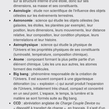
sur la structure interne d'une étoile, donc sur ses
dimensions, sa masse et ses constituants.
Astrologie
: étude non scientifique de l'influence des objets
célestes sur les événements terrestres.
Astronomie
: science qui étudie les objets célestes (les
galaxies, les étoiles, les planètes par exemple), leur
position, leurs dimensions, leurs mouvements, leur distance
relative, leur composition, leur condition physique, leurs
interrelations et leur histoire.
Astrophysique
: science qui étudie la physique de
l'Univers et les propriétés physiques de ses constituants
(luminosité, température, composition chimique).
Atome
: composant formant la plus petite partie d'un
élément chimique. Liés les uns aux autres, les atomes
forment des molécules.
Big bang
: phénomène responsable de la création de
l'Univers. Il est souvent comparé à une gigantesque
détonation (ou « explosion ») qui aurait produit l'expansion
de l'Univers, initialement très chaud, compact et concentré
en un seul point. L'espace, le temps, la lumière et la
matière se sont formés suite au Big bang.
CCD
: abréviation anglaise de
Charge Couple Device
ou
« dispositif à transfert de charge », en français. Il s'agit d'un