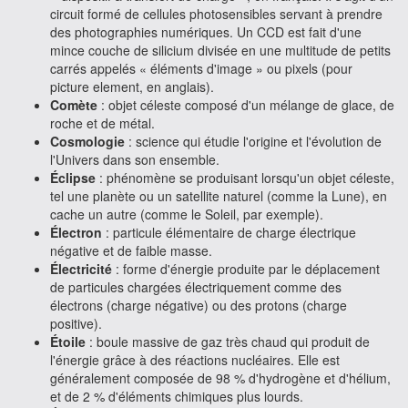
circuit formé de cellules photosensibles servant à prendre
des photographies numériques. Un CCD est fait d'une
mince couche de silicium divisée en une multitude de petits
carrés appelés « éléments d'image » ou pixels (pour
picture element, en anglais).
Comète
: objet céleste composé d'un mélange de glace, de
roche et de métal.
Cosmologie
: science qui étudie l'origine et l'évolution de
l'Univers dans son ensemble.
Éclipse
: phénomène se produisant lorsqu'un objet céleste,
tel une planète ou un satellite naturel (comme la Lune), en
cache un autre (comme le Soleil, par exemple).
Électron
: particule élémentaire de charge électrique
négative et de faible masse.
Électricité
: forme d'énergie produite par le déplacement
de particules chargées électriquement comme des
électrons (charge négative) ou des protons (charge
positive).
Étoile
: boule massive de gaz très chaud qui produit de
l'énergie grâce à des réactions nucléaires. Elle est
généralement composée de 98 % d'hydrogène et d'hélium,
et de 2 % d'éléments chimiques plus lourds.