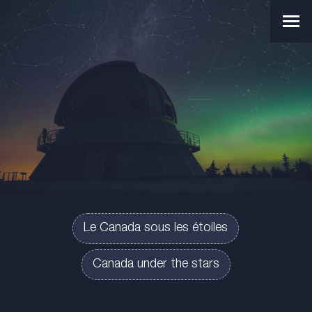
Aller
Aller
au
au
Men
menu
contenu
princ
principal
principal
Le
Canada
sous
les
étoiles
-
Canada
Le Canada sous les étoiles
under
Canada under the stars
the
stars